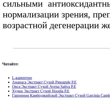
сильными антиоксидантн
нормализации зрения, пре
возрастной дегенерации же
Читайте:
L-карнитин
Ананаса Экстракт Сухой Pineapple P.E
Овса Экстракт Сухой Avena Sativa P.E
Худии Экстракт Сухой Hoodia P.E
Гарцинии Камбоджийской Экстракт Сухой Garcinia Cambo