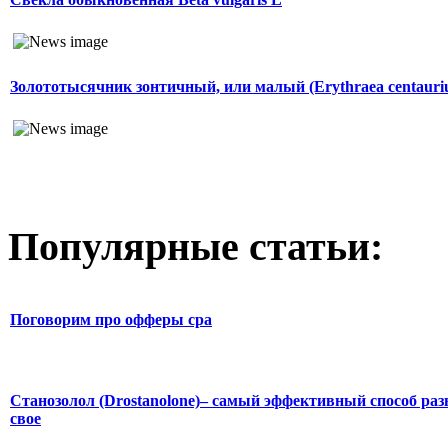
Золототысячник зонтичный, или малый (Erythraea centauri
Популярные статьи:
Поговорим про офферы cpa
Станозолол (Drostanolone)– самый эффективный способ раз
свое