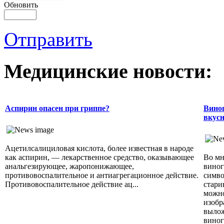
Обновить
Отправить
Медицинские новости:
Аспирин опасен при гриппе?
Виног
вкусн
Ацетилсалициловая кислота, более известная в народе
как аспирин, — лекарственное средство, оказывающее
Во мн
анальгезирующее, жаропонижающее,
виног
противовоспалительное и антиагрегационное действие.
симво
Противовоспалительное действие ац...
стари
можно
изобр
вылож
виног