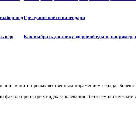
 выбор под
Где лучше найти календари
ь о до
Как выбрать доставку здоровой еды в, например, 
ельной ткани с преимущественным поражением сердца. Болеют
ий фактор при острых видах заболевания - бета-гемолитический