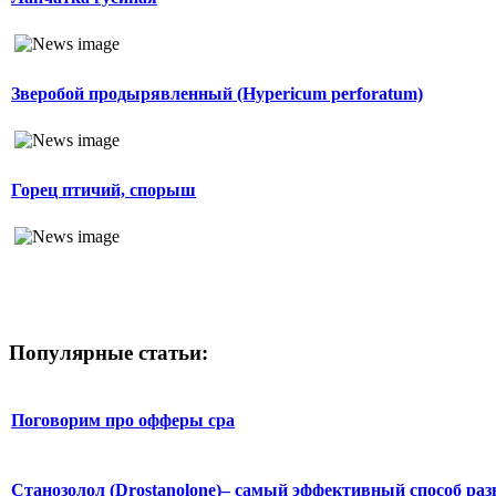
Зверобой продырявленный (Hypericum perforatum)
Горец птичий, спорыш
Популярные статьи:
Поговорим про офферы cpa
Станозолол (Drostanolone)– самый эффективный способ раз