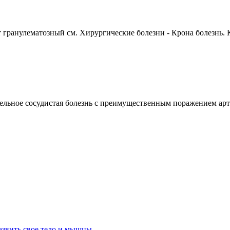
ранулематозный см. Хирургические болезни - Крона болезнь. К
сосудистая болезнь с преимущественным поражением артери
азвить свое тело и мышцы