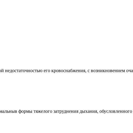
едостаточностью его кровоснабжения, с возникновением очага 
ныв формы тяжелого затруднения дыхания, обусловленного в