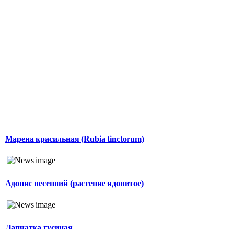
Марена красильная (Rubia tinctorum)
Адонис весенний (растение ядовитое)
Лапчатка гусиная