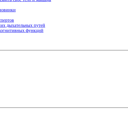
 новинки
спертов
них дыхательных путей
 когнитивных функций