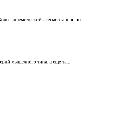
олит ишемический - сегментарное по...
й мышечного типа, а еще та...