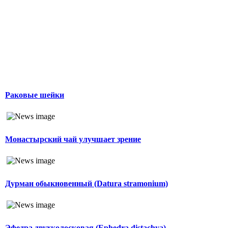
Раковые шейки
Монастырский чай улучшает зрение
Дурман обыкновенный (Datura stramonium)
Эфедра двухколосковая (Ephedra distachya)