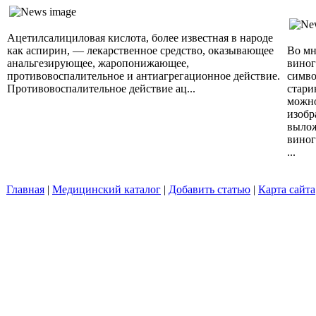
Ацетилсалициловая кислота, более известная в народе
как аспирин, — лекарственное средство, оказывающее
Во мн
анальгезирующее, жаропонижающее,
виног
противовоспалительное и антиагрегационное действие.
симво
Противовоспалительное действие ац...
стари
можно
изобр
вылож
виног
...
Главная
|
Медицинский каталог
|
Добавить статью
|
Карта сайта