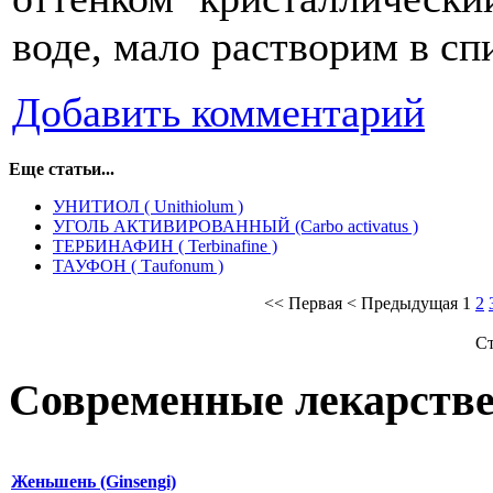
воде, мало растворим в сп
Добавить комментарий
Еще статьи...
УНИТИОЛ ( Unithiolum )
УГОЛЬ АКТИВИРОВАННЫЙ (Саrbo activatus )
ТЕРБИНАФИН ( Terbinafine )
ТАУФОН ( Таufonum )
<<
Первая
<
Предыдущая
1
2
Ст
Современные лекарств
Женьшень (Ginsengi)