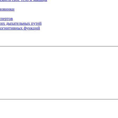
 новинки
спертов
них дыхательных путей
 когнитивных функций