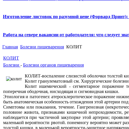
Изготовление листовок по разумной цене (Форвард Принт):
Работа на севере вакансии от работодателя: что следует знат
Главная
Болезни пищеварения
КОЛИТ
КОЛИТ
Болезни
-
Болезни органов пищеварения
КОЛИТ-воспаление слизистой оболочки толстой к
Колит гранулематозный см. Хирургические болезни 
Колит ишемический - сегментарное поражение т
поперечная ободочная, нисходящая и сигмовидная кишки.
Этиология и патогенез: атеросклеротическое поражение ниж
быть анатомическая особенность отхождения этой артерии под
Симптомы или показания, течение. Гангренозная (некротиче
половине живота, признаками кишечной непроходимости, ре
наблюдается при частичной закупорке этой артерии; проявля
маленькой вероятности рвотой. понемногу вероятно может раз
толстой кишки, в маленькой вероятности-защитное напряжен