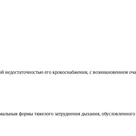
едостаточностью его кровоснабжения, с возникновением очага 
ныв формы тяжелого затруднения дыхания, обусловленного в