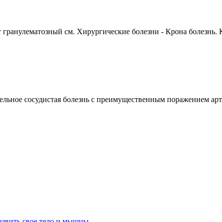
ранулематозный см. Хирургические болезни - Крона болезнь. К
сосудистая болезнь с преимущественным поражением артери
азвить свое тело и мышцы