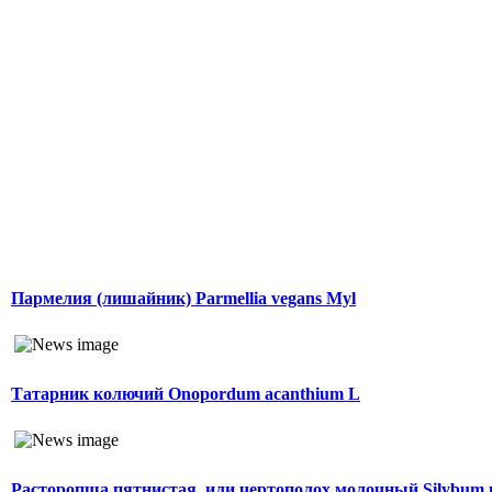
Пармелия (лишайник) Parmellia vegans Myl
Татарник колючий Onopordum acanthium L
Расторопша пятнистая, или чертополох молочный Silybum