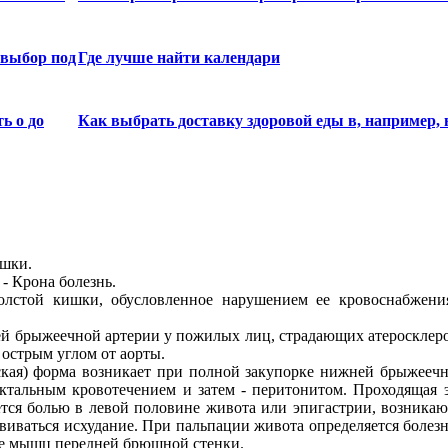
 выбор под
Где лучше найти календари
ь о до
Как выбрать доставку здоровой еды в, например, 
ишки.
- Крона болезнь.
олстой кишки, обусловленное нарушением ее кровоснабжения
ней брыжеечной артерии у пожилых лиц, страдающих атеросклер
 острым углом от аорты.
ская) форма возникает при полной закупорке нижней брыжеечн
ктальным кровотечением и затем - перитонитом. Проходящая 
ется болью в левой половине живота или эпигастрии, возникающ
виваться исхудание. При пальпации живота определяется болез
ие мышц передней брюшной стенки.