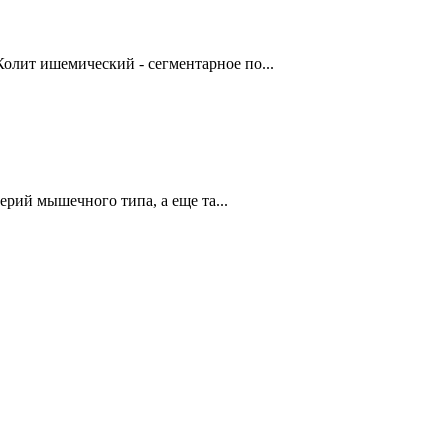
олит ишемический - сегментарное по...
й мышечного типа, а еще та...