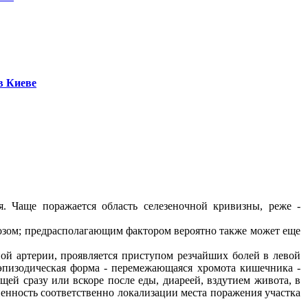
в Киеве
. Чаще поражается область селезеночной кривизны, реже -
озом; предрасполагающим фактором вероятно также может еще
ой артерии, проявляется приступом резчайших болей в левой
эпизодическая форма - перемежающаяся хромота кишечника -
ей сразу или вскоре после еды, диареей, вздутием живота, в
ненность соответственно локализации места поражения участка