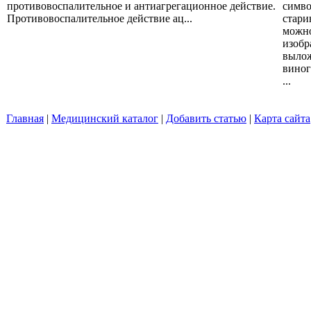
противовоспалительное и антиагрегационное действие.
симво
Противовоспалительное действие ац...
стари
можно
изобр
вылож
виног
...
Главная
|
Медицинский каталог
|
Добавить статью
|
Карта сайта