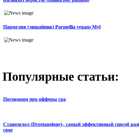
Пармелия (лишайник) Parmellia vegans Myl
Популярные статьи:
Поговорим про офферы cpa
Станозолол (Drostanolone)– самый эффективный способ раз
свое