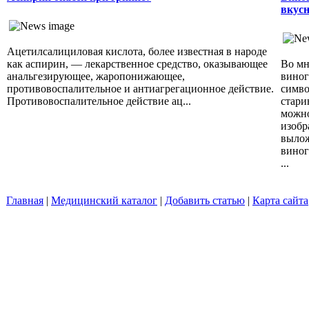
вкусн
Ацетилсалициловая кислота, более известная в народе
как аспирин, — лекарственное средство, оказывающее
Во мн
анальгезирующее, жаропонижающее,
виног
противовоспалительное и антиагрегационное действие.
симво
Противовоспалительное действие ац...
стари
можно
изобр
вылож
виног
...
Главная
|
Медицинский каталог
|
Добавить статью
|
Карта сайта