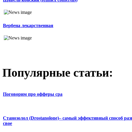
Вербена лекарственная
Популярные статьи:
Поговорим про офферы cpa
Станозолол (Drostanolone)– самый эффективный способ раз
свое