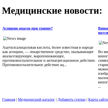
Медицинские новости:
Аспирин опасен при гриппе?
Виног
вкусн
Ацетилсалициловая кислота, более известная в народе
как аспирин, — лекарственное средство, оказывающее
Во мн
анальгезирующее, жаропонижающее,
виног
противовоспалительное и антиагрегационное действие.
симво
Противовоспалительное действие ац...
стари
можно
изобр
вылож
виног
...
Главная
|
Медицинский каталог
|
Добавить статью
|
Карта сайта