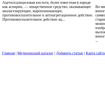
Ацетилсалициловая кислота, более известная в народе
как аспирин, — лекарственное средство, оказывающее
Во мн
анальгезирующее, жаропонижающее,
виног
противовоспалительное и антиагрегационное действие.
симво
Противовоспалительное действие ац...
стари
можно
изобр
вылож
виног
...
Главная
|
Медицинский каталог
|
Добавить статью
|
Карта сайта