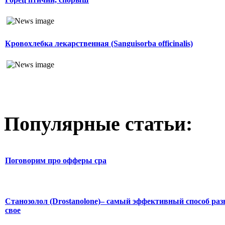
Кровохлебка лекарственная (Sanguisorba officinalis)
Популярные статьи:
Поговорим про офферы cpa
Станозолол (Drostanolone)– самый эффективный способ раз
свое