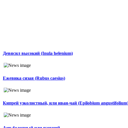
Девясил высокий (Inula helenium)
Ежевика сизая (Rubus caesius)
Кипрей узколистный, или иван-чай (Epilobium angustifolium
Аир болотный или пахучий