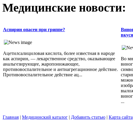
Медицинские новости:
Аспирин опасен при гриппе?
Виног
вкусн
Ацетилсалициловая кислота, более известная в народе
как аспирин, — лекарственное средство, оказывающее
Во мн
анальгезирующее, жаропонижающее,
виног
противовоспалительное и антиагрегационное действие.
симво
Противовоспалительное действие ац...
стари
можно
изобр
вылож
виног
...
Главная
|
Медицинский каталог
|
Добавить статью
|
Карта сайта