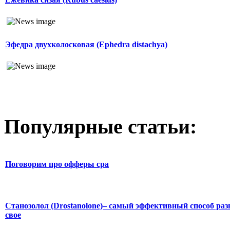
Эфедра двухколосковая (Ephedra distachya)
Популярные статьи:
Поговорим про офферы cpa
Станозолол (Drostanolone)– самый эффективный способ раз
свое