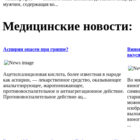
мужчин, содержащая ко...
Медицинские новости:
Аспирин опасен при гриппе?
Виног
вкусн
Ацетилсалициловая кислота, более известная в народе
как аспирин, — лекарственное средство, оказывающее
Во мн
анальгезирующее, жаропонижающее,
виног
противовоспалительное и антиагрегационное действие.
симво
Противовоспалительное действие ац...
стари
можно
изобр
вылож
виног
...