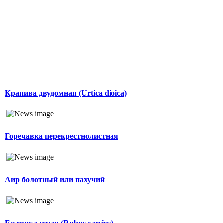
Крапива двудомная (Urtica dioica)
Горечавка перекрестнолистная
Аир болотный или пахучий
Ежевика сизая (Rubus caesius)