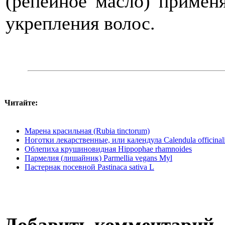
(репейное масло) примен
укрепления волос.
Читайте:
Марена красильная (Rubia tinctorum)
Ноготки лекарственные, или календула Calendula officinal
Облепиха крушиновидная Hippophae rhamnoides
Пармелия (лишайник) Parmellia vegans Myl
Пастернак посевной Pastinaca sativa L
Добавить комментарий