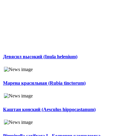
Девясил высокий (Inula helenium)
Марена красильная (Rubia tinctorum)
Каштан конский (Aesculus hippocastanum)
Pimpinella saxifraga L. Бедренец камнеломка