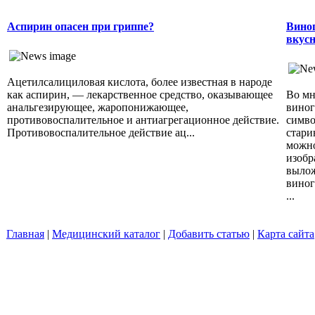
Аспирин опасен при гриппе?
Виног
вкусн
Ацетилсалициловая кислота, более известная в народе
как аспирин, — лекарственное средство, оказывающее
Во мн
анальгезирующее, жаропонижающее,
виног
противовоспалительное и антиагрегационное действие.
симво
Противовоспалительное действие ац...
стари
можно
изобр
вылож
виног
...
Главная
|
Медицинский каталог
|
Добавить статью
|
Карта сайта