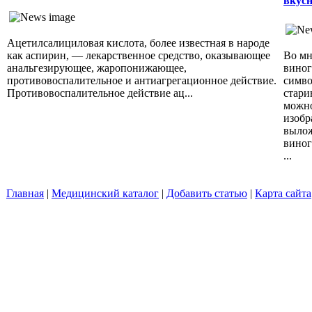
вкусн
Ацетилсалициловая кислота, более известная в народе
как аспирин, — лекарственное средство, оказывающее
Во мн
анальгезирующее, жаропонижающее,
виног
противовоспалительное и антиагрегационное действие.
симво
Противовоспалительное действие ац...
стари
можно
изобр
вылож
виног
...
Главная
|
Медицинский каталог
|
Добавить статью
|
Карта сайта