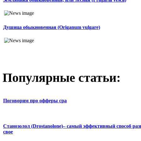
Душица обыкновенная (Origanum vulgare)
Популярные статьи:
Поговорим про офферы cpa
Станозолол (Drostanolone)– самый эффективный способ раз
свое