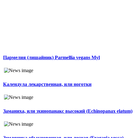
Пармелия (лишайник) Parmellia vegans Myl
Календула лекарственная, или ноготки
Заманиха, или эхинопанакс высокий (Echinopanax elatum)
Земляника обыкновенная, или лесная (Fragaria vesca)