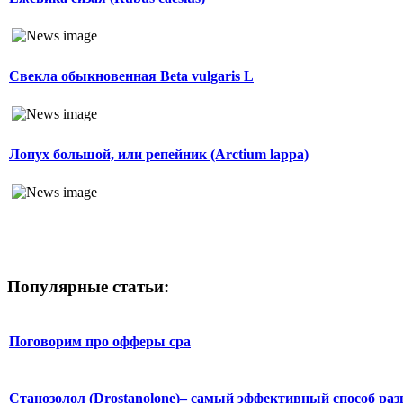
Свекла обыкновенная Beta vulgaris L
Лопух большой, или репейник (Arctium lappa)
Популярные статьи:
Поговорим про офферы cpa
Станозолол (Drostanolone)– самый эффективный способ раз