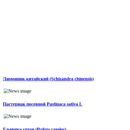
Лимонник китайский (Schizandra chinensis)
Пастернак посевной Pastinaca sativa L
Ежевика сизая (Rubus caesius)