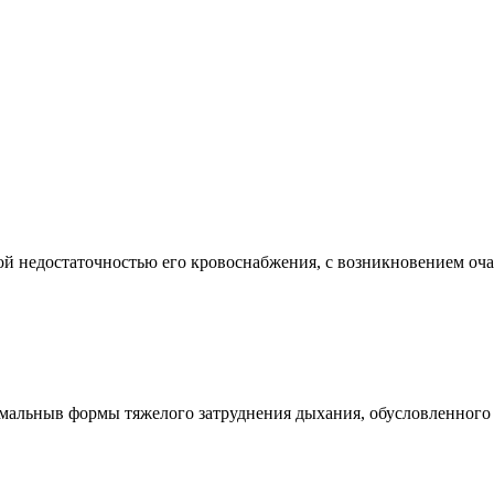
едостаточностью его кровоснабжения, с возникновением очага 
ныв формы тяжелого затруднения дыхания, обусловленного в