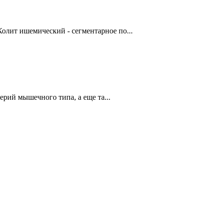
олит ишемический - сегментарное по...
й мышечного типа, а еще та...