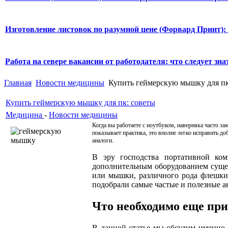
Изготовление листовок по разумной цене (Форвард Принт):
Работа на севере вакансии от работодателя: что следует знат
Главная
Новости медицины
Купить геймерскую мышку для пк
Купить геймерскую мышку для пк: советы
Медицина
-
Новости медицины
Когда вы работаете с ноутбуком, наверняка часто за
показывает практика, это вполне легко исправить д
аналоги.
В эру господства портативной ком
дополнительным оборудованием сущес
или мышки, различного рода флешки
подобрали самые частые и полезные а
Что необходимо еще при
В данной статье мы обсудим именно 