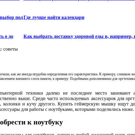
 выбор под
Где лучше найти календари
ь о до
Как выбрать доставку здоровой еды в, например, 
: советы
мечали, как же иногда неудобна определенная его характеристика. К примеру, слишком м
обавлением внешнего слота памяти, к примеру. Подобными дополнениями для оргтехники
пьютерной техники далеко не последнее место занимают а
твенно выше. Среди часто используемых аксессуаров для орг
, колонки и кучу другого. Купить геймерскую мышку ищут до
ксессуары для работы с ноутбуками, которыми поделились ниже.
обрести к ноутбуку
аксессуары для ноутбуков, которые любой желающий юзер суме