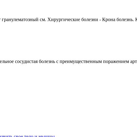
ранулематозный см. Хирургические болезни - Крона болезнь. К
сосудистая болезнь с преимущественным поражением артери
азвить свое тело и мышцы