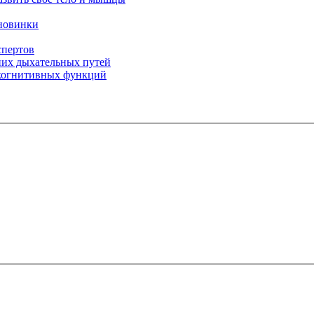
 новинки
спертов
них дыхательных путей
 когнитивных функций