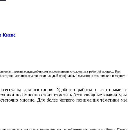
в Киеве
аленькая память всегда добавляет определенные сложности в рабочий процесс. Как
 сегодня наполнен практически каждый профильный магазин, в том числе и интернет-
ксессуары для лэптопов. Удобство работы с лэптопами с
техники несомненно стоит отметить беспроводные клавиатуры
статочно многие. Для более четкого понимания тематики мы
ет своими силами установить и облегчить свою работу. Если