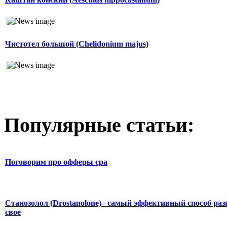
Чистотел большой (Chelidonium majus)
Популярные статьи:
Поговорим про офферы cpa
Станозолол (Drostanolone)– самый эффективный способ раз
свое