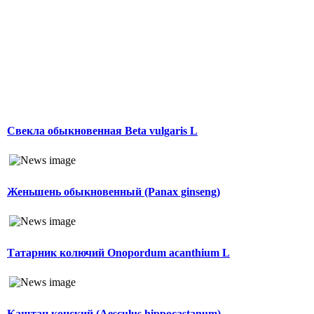
Свекла обыкновенная Beta vulgaris L
Женьшень обыкновенный (Panax ginseng)
Татарник колючий Onopordum acanthium L
Каштан конский (Aesculus hippocastanum)