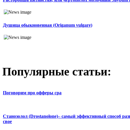
Душица обыкновенная (Origanum vulgare)
Популярные статьи:
Поговорим про офферы cpa
Станозолол (Drostanolone)– самый эффективный способ раз
свое