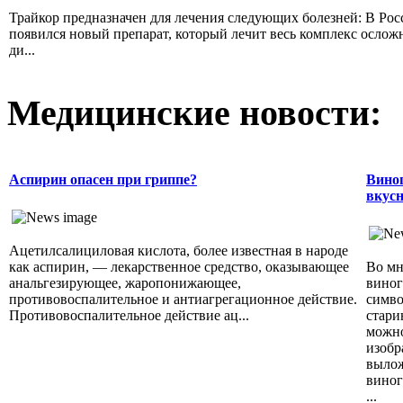
Трайкор предназначен для лечения следующих болезней: В Рос
появился новый препарат, который лечит весь комплекс осло
ди...
Медицинские новости:
Аспирин опасен при гриппе?
Виног
вкусн
Ацетилсалициловая кислота, более известная в народе
как аспирин, — лекарственное средство, оказывающее
Во мн
анальгезирующее, жаропонижающее,
виног
противовоспалительное и антиагрегационное действие.
симво
Противовоспалительное действие ац...
стари
можно
изобр
вылож
виног
...