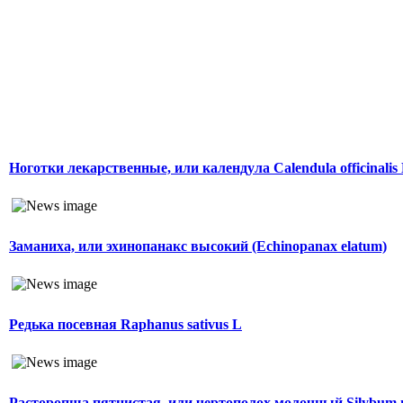
Ноготки лекарственные, или календула Calendula officinalis
Заманиха, или эхинопанакс высокий (Echinopanax elatum)
Редька посевная Raphanus sativus L
Расторопша пятнистая, или чертополох молочный Silybum