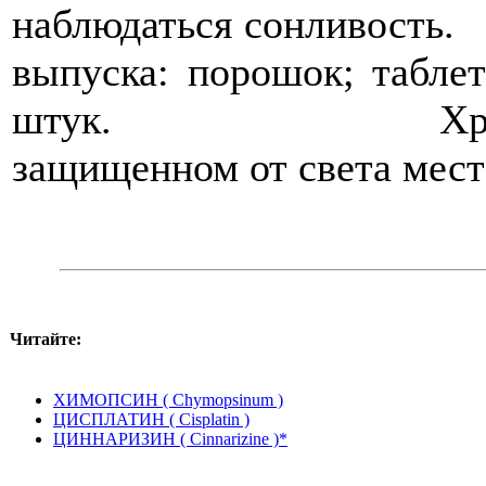
наблюдаться с
выпуска: порошок; таблет
штук. Хранение: 
защищенном от света мест
Читайте:
ХИМОПСИН ( Сhуmорsinum )
ЦИСПЛАТИН ( Сisplatin )
ЦИННАРИЗИН ( Сinnarizinе )*