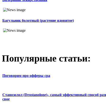
Багульник болотный (растение ядовитое)
Популярные статьи:
Поговорим про офферы cpa
Станозолол (Drostanolone)– самый эффективный способ раз
свое