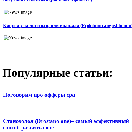
Кипрей узколистный, или иван-чай (Epilobium angustifolium
Популярные статьи:
Поговорим про офферы cpa
Станозолол (Drostanolone)– самый эффективный
способ развить свое