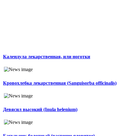
Календула лекарственная, или ноготки
Кровохлебка лекарственная (Sanguisorba officinalis)
Девясил высокий (Inula helenium)
Багульник болотный (растение ядовитое)