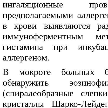
ингаляционные пр
предполагаемыми аллерге
в крови выявляются рад
иммуноферментным мет
гистамина при инкуба
аллергеном.
В мокроте больных б
обнаружить эозино
(спиралеобразные слепк
кристаллы Шарко-Лейде