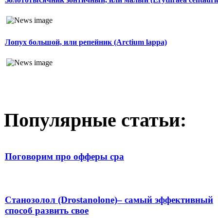
Лопух большой, или репейник (Arctium lappa)
Популярные статьи:
Поговорим про офферы cpa
Станозолол (Drostanolone)– самый эффективный
способ развить свое