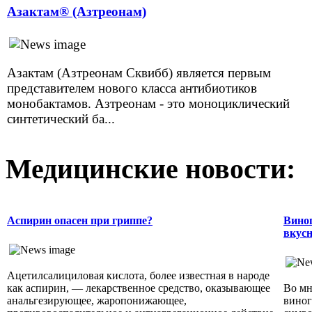
Азактам® (Азтреонам)
Азактам (Азтреонам Сквибб) является первым
представителем нового класса антибиотиков
монобактамов. Азтреонам - это моноциклический
синтетический ба...
Медицинские новости:
Аспирин опасен при гриппе?
Виног
вкусн
Ацетилсалициловая кислота, более известная в народе
как аспирин, — лекарственное средство, оказывающее
Во мн
анальгезирующее, жаропонижающее,
виног