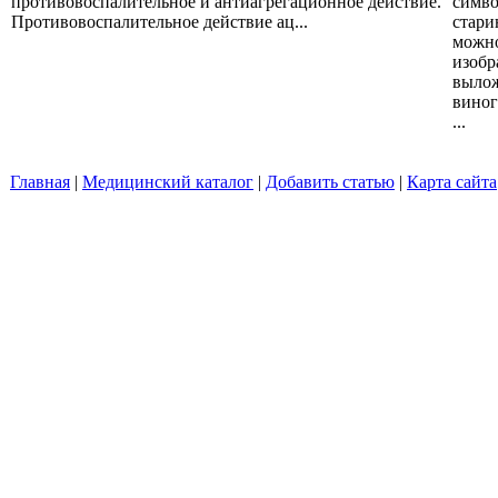
противовоспалительное и антиагрегационное действие.
симво
Противовоспалительное действие ац...
стари
можно
изобр
вылож
виног
...
Главная
|
Медицинский каталог
|
Добавить статью
|
Карта сайта