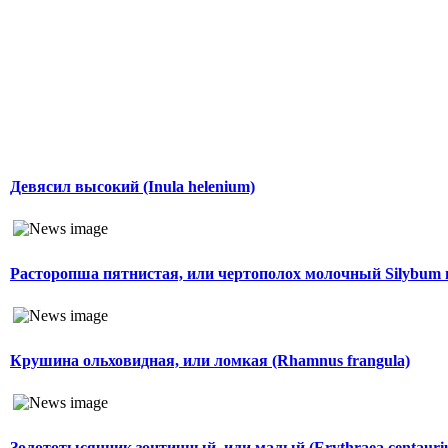
Девясил высокий (Inula helenium)
Расторопша пятнистая, или чертополох молочный Silybum
Крушина ольховидная, или ломкая (Rhamnus frangula)
Золототысячник зонтичный, или малый (Erythraea centauri