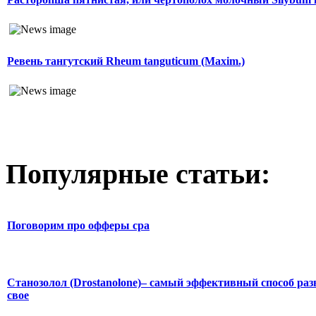
Ревень тангутский Rheum tanguticum (Maxim.)
Популярные статьи:
Поговорим про офферы cpa
Станозолол (Drostanolone)– самый эффективный способ раз
свое