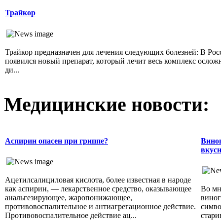
Трайкор
Трайкор предназначен для лечения следующих болезней: В Рос
появился новый препарат, который лечит весь комплекс осло
ди...
Медицинские новости:
Аспирин опасен при гриппе?
Виног
вкусн
Ацетилсалициловая кислота, более известная в народе
как аспирин, — лекарственное средство, оказывающее
Во мн
анальгезирующее, жаропонижающее,
виног
противовоспалительное и антиагрегационное действие.
симво
Противовоспалительное действие ац...
стари