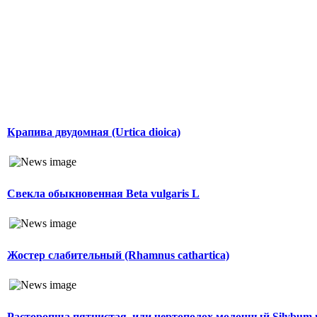
Крапива двудомная (Urtica dioica)
Свекла обыкновенная Beta vulgaris L
Жостер слабительный (Rhamnus cathartica)
Расторопша пятнистая, или чертополох молочный Silybum