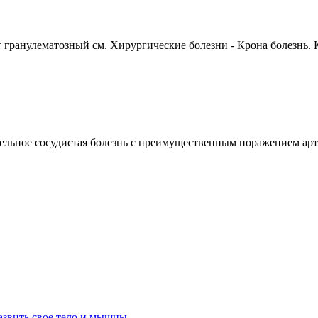
ранулематозный см. Хирургические болезни - Крона болезнь. К
сосудистая болезнь с преимущественным поражением артери
азвить свое тело и мышцы