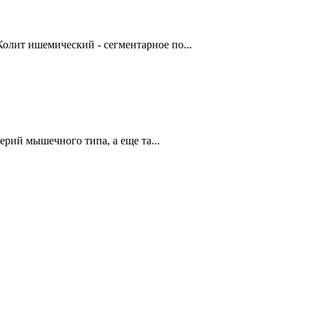
олит ишемический - сегментарное по...
й мышечного типа, а еще та...