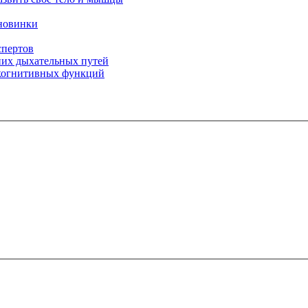
 новинки
спертов
них дыхательных путей
 когнитивных функций