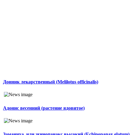
Донник лекарственный (Melilotus officinalis)
Адонис весенний (растение ядовитое)
Заманиха, или эхинопанакс высокий (Echinopanax elatum)