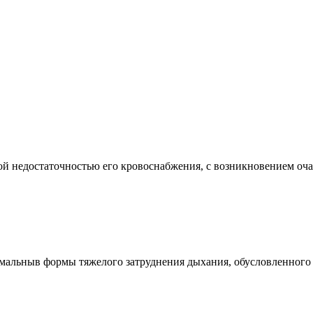
едостаточностью его кровоснабжения, с возникновением очага 
ныв формы тяжелого затруднения дыхания, обусловленного в