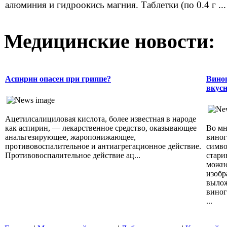
алюминия и гидроокись магния. Таблетки (по 0.4 г ...
Медицинские новости:
Аспирин опасен при гриппе?
Виног
вкусн
Ацетилсалициловая кислота, более известная в народе
как аспирин, — лекарственное средство, оказывающее
Во мн
анальгезирующее, жаропонижающее,
виног
противовоспалительное и антиагрегационное действие.
симво
Противовоспалительное действие ац...
стари
можно
изобр
вылож
виног
...