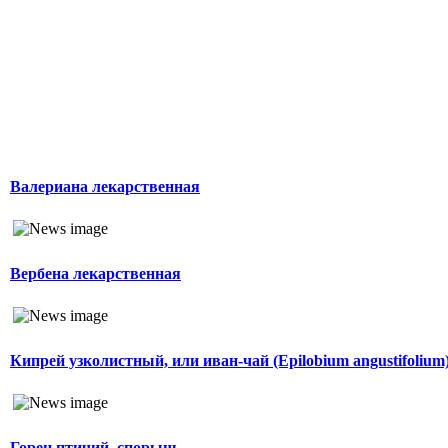
Валериана лекарственная
Вербена лекарственная
Кипрей узколистный, или иван-чай (Epilobium angustifolium
Горец птичий, спорыш