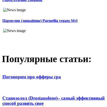
Пармелия (лишайник) Parmellia vegans Myl
Популярные статьи:
Поговорим про офферы cpa
Станозолол (Drostanolone)– самый эффективный
способ развить свое