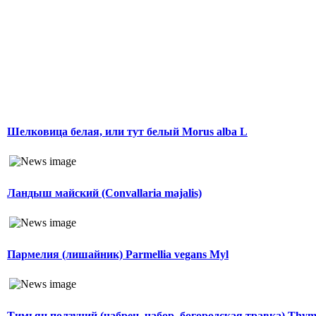
Шелковица белая, или тут белый Morus alba L
Ландыш майский (Convallaria majalis)
Пармелия (лишайник) Parmellia vegans Myl
Тимьян ползучий (чабрец, чабор, богородская травка) Thymu