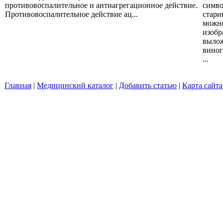
противовоспалительное и антиагрегационное действие.
симво
Противовоспалительное действие ац...
стари
можно
изобр
вылож
виног
...
Главная
|
Медицинский каталог
|
Добавить статью
|
Карта сайта