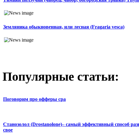
Земляника обыкновенная, или лесная (Fragaria vesca)
Популярные статьи:
Поговорим про офферы cpa
Станозолол (Drostanolone)– самый эффективный способ раз
свое