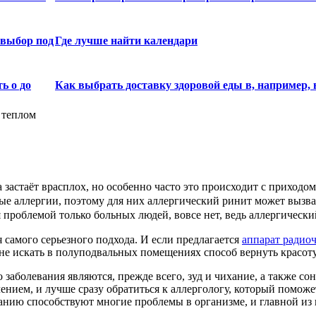
 выбор под
Где лучше найти календари
ь о до
Как выбрать доставку здоровой еды в, например, 
 теплом
 застаёт врасплох, но особенно часто это происходит с приходо
е аллергии, поэтому для них аллергический ринит может вызва
я проблемой только больных людей, вовсе нет, ведь аллергически
я самого серьезного подхода. И если предлагается
аппарат радиоч
 не искать в полуподвальных помещениях способ вернуть красоту
заболевания являются, прежде всего, зуд и чихание, а также со
чением, и лучше сразу обратиться к аллергологу, который поможе
еванию способствуют многие проблемы в организме, и главной из