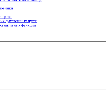
 новинки
спертов
них дыхательных путей
 когнитивных функций