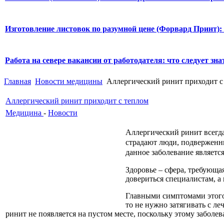
Изготовление листовок по разумной цене (Форвард Принт):
Работа на севере вакансии от работодателя: что следует знат
Главная
Новости медицины
Аллергический ринит приходит с
Аллергический ринит приходит с теплом
Медицина
-
Новости
Аллергический ринит всегда
страдают люди, подверженны
данное заболевание являетс
Здоровье – сфера, требующа
довериться специалистам, а
Главными симптомами этого 
то не нужно затягивать с ле
ринит не появляется на пустом месте, поскольку этому забол