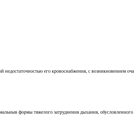
едостаточностью его кровоснабжения, с возникновением очага 
ныв формы тяжелого затруднения дыхания, обусловленного в