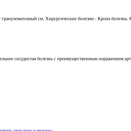
ранулематозный см. Хирургические болезни - Крона болезнь. К
сосудистая болезнь с преимущественным поражением артери
азвить свое тело и мышцы