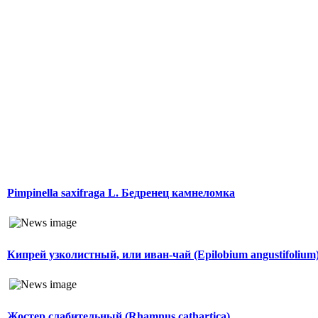
Pimpinella saxifraga L. Бедренец камнеломка
Кипрей узколистный, или иван-чай (Epilobium angustifolium
Жостер слабительный (Rhamnus cathartica)