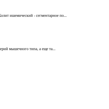
олит ишемический - сегментарное по...
й мышечного типа, а еще та...