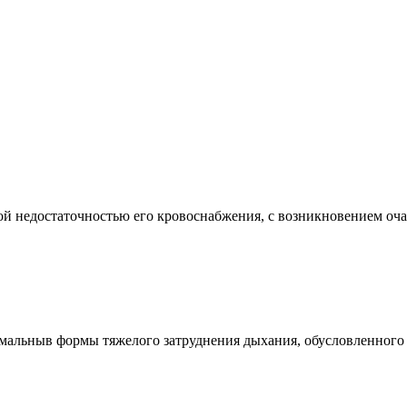
едостаточностью его кровоснабжения, с возникновением очага 
ныв формы тяжелого затруднения дыхания, обусловленного в