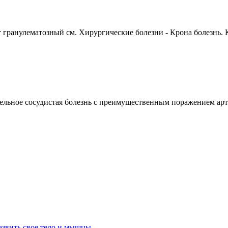
ранулематозный см. Хирургические болезни - Крона болезнь. К
сосудистая болезнь с преимущественным поражением артери
азвить свое тело и мышцы