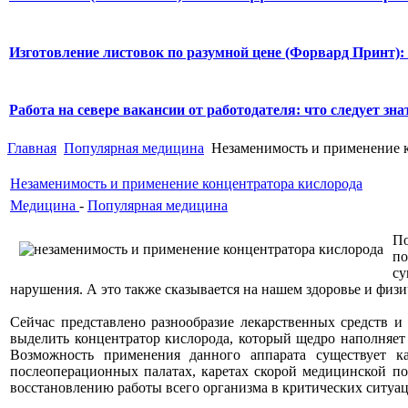
Изготовление листовок по разумной цене (Форвард Принт):
Работа на севере вакансии от работодателя: что следует знат
Главная
Популярная медицина
Незаменимость и применение к
Незаменимость и применение концентратора кислорода
Медицина
-
Популярная медицина
По
по
су
нарушения. А это также сказывается на нашем здоровье и физи
Сейчас представлено разнообразие лекарственных средств 
выделить концентратор кислорода, который щедро наполняет
Возможность применения данного аппарата существует к
послеоперационных палатах, каретах скорой медицинской п
восстановлению работы всего организма в критических ситуац