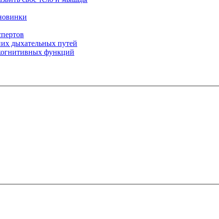
 новинки
спертов
них дыхательных путей
 когнитивных функций