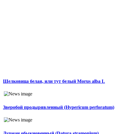
Шелковица белая, или тут белый Morus alba L
Зверобой продырявленный (Hypericum perforatum)
Дурман обыкновенный (Datura stramonium)