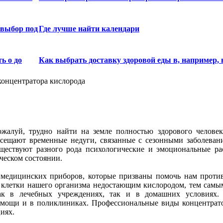
 выбор под
Где лучше найти календари
ь о до
Как выбрать доставку здоровой еды в, например, 
онцентратора кислорода
жалуй, трудно найти на земле полностью здорового человек
сещают временные недуги, связанные с сезонными заболева
ществуют разного рода психологические и эмоциональные рас
ческом состоянии.
и медицинских приборов, которые призваны помочь нам против
 клетки нашего организма недостающим кислородом, тем самым
ак в лечебных учреждениях, так и в домашних условиях.
омощи и в поликлиниках. Профессиональные виды концентрат
иях.