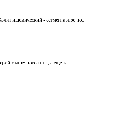
олит ишемический - сегментарное по...
й мышечного типа, а еще та...