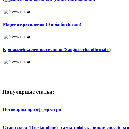
Марена красильная (Rubia tinctorum)
Кровохлебка лекарственная (Sanguisorba officinalis)
Популярные статьи:
Поговорим про офферы cpa
Станозолол (Drostanolone)– самый эффективный способ раз