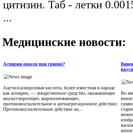
цитизин. Таб - летки 0.001
...
Медицинские новости:
Аспирин опасен при гриппе?
Виног
вкусн
Ацетилсалициловая кислота, более известная в народе
как аспирин, — лекарственное средство, оказывающее
Во мн
анальгезирующее, жаропонижающее,
виног
противовоспалительное и антиагрегационное действие.
симво
Противовоспалительное действие ац...
стари
можно
изобр
вылож
виног