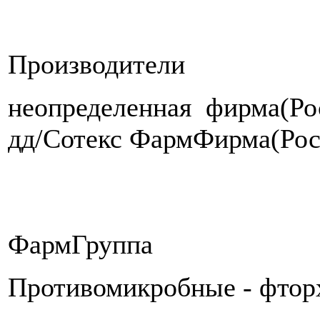
Производители
неопределенная фирма(Рос
дд/Сотекс ФармФирма(Рос
ФармГруппа
Противомикробные - фто