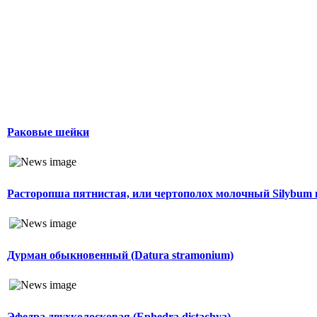
Раковые шейки
Расторопша пятнистая, или чертополох молочный Silybum
Дурман обыкновенный (Datura stramonium)
Эфедра двухколосковая (Ephedra distachya)