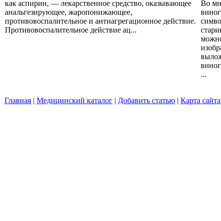
как аспирин, — лекарственное средство, оказывающее
Во мн
анальгезирующее, жаропонижающее,
виног
противовоспалительное и антиагрегационное действие.
симво
Противовоспалительное действие ац...
стари
можно
изобр
вылож
виног
...
Главная
|
Медицинский каталог
|
Добавить статью
|
Карта сайта