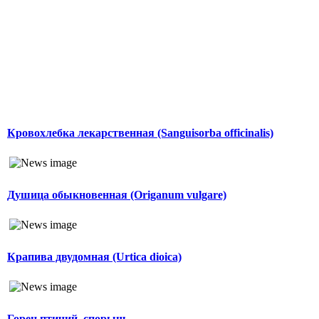
Кровохлебка лекарственная (Sanguisorba officinalis)
Душица обыкновенная (Origanum vulgare)
Крапива двудомная (Urtica dioica)
Горец птичий, спорыш