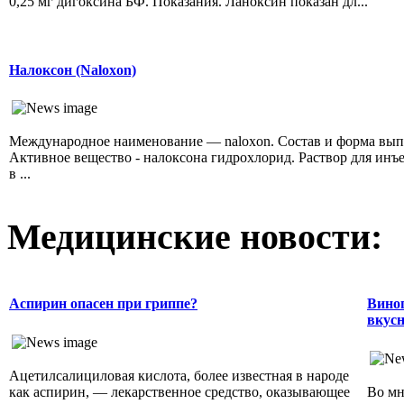
0,25 мг дигоксина БФ. Показания. Ланоксин показан дл...
Налоксон (Naloxon)
Международное наименование — naloxon. Состав и форма вып
Активное вещество - налоксона гидрохлорид. Раствор для инъ
в ...
Медицинские новости:
Аспирин опасен при гриппе?
Виног
вкусн
Ацетилсалициловая кислота, более известная в народе
как аспирин, — лекарственное средство, оказывающее
Во мн