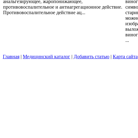
анальгезирующее, жаропонижающее,
виног
противовоспалительное и антиагрегационное действие.
симво
Противовоспалительное действие ац...
стари
можно
изобр
вылож
виног
...
Главная
|
Медицинский каталог
|
Добавить статью
|
Карта сайта