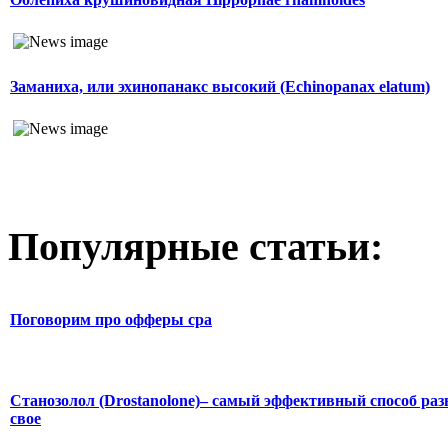
Заманиха, или эхинопанакс высокий (Echinopanax elatum)
Популярные статьи:
Поговорим про офферы cpa
Станозолол (Drostanolone)– самый эффективный способ раз
свое