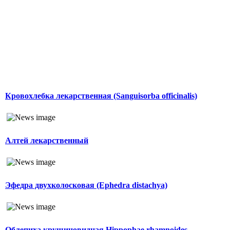
Кровохлебка лекарственная (Sanguisorba officinalis)
Алтей лекарственный
Эфедра двухколосковая (Ephedra distachya)
Облепиха крушиновидная Hippophae rhamnoides