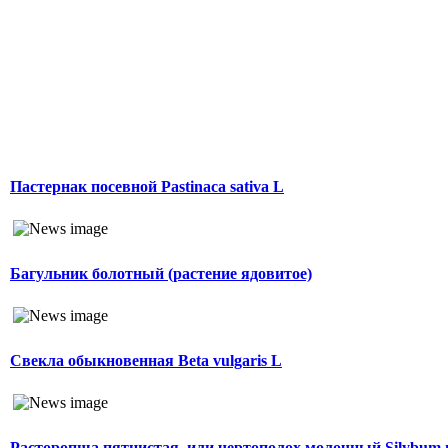
Пастернак посевной Pastinaca sativa L
Багульник болотный (растение ядовитое)
Свекла обыкновенная Beta vulgaris L
Расторопша пятнистая, или чертополох молочный Silybum