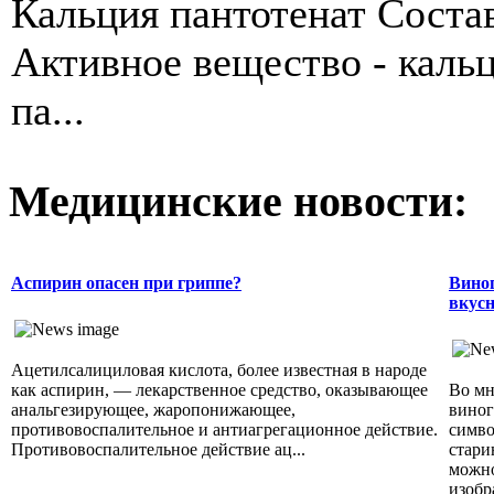
Кальция пантотенат Соста
Активное вещество - каль
па...
Медицинские новости:
Аспирин опасен при гриппе?
Виног
вкусн
Ацетилсалициловая кислота, более известная в народе
как аспирин, — лекарственное средство, оказывающее
Во мн
анальгезирующее, жаропонижающее,
виног
противовоспалительное и антиагрегационное действие.
симво
Противовоспалительное действие ац...
стари
можно
изобр