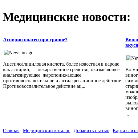
Медицинские новости:
Аспирин опасен при гриппе?
Виног
вкусн
Ацетилсалициловая кислота, более известная в народе
как аспирин, — лекарственное средство, оказывающее
Во мн
анальгезирующее, жаропонижающее,
виног
противовоспалительное и антиагрегационное действие.
симво
Противовоспалительное действие ац...
стари
можно
изобр
вылож
виног
...
Главная
|
Медицинский каталог
|
Добавить статью
|
Карта сайта