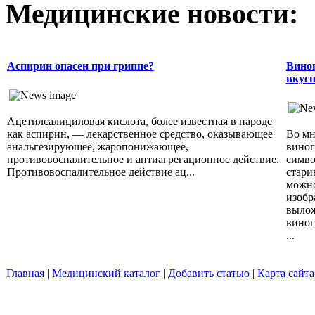
Медицинские новости:
Аспирин опасен при гриппе?
Виног
вкусн
Ацетилсалициловая кислота, более известная в народе
как аспирин, — лекарственное средство, оказывающее
Во мн
анальгезирующее, жаропонижающее,
виног
противовоспалительное и антиагрегационное действие.
симво
Противовоспалительное действие ац...
стари
можно
изобр
вылож
виног
...
Главная
|
Медицинский каталог
|
Добавить статью
|
Карта сайта