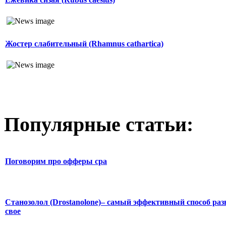
Жостер слабительный (Rhamnus cathartica)
Популярные статьи:
Поговорим про офферы cpa
Станозолол (Drostanolone)– самый эффективный способ раз
свое