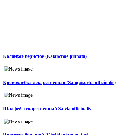
Каланхоэ перистое (Kalanchoe pinnata)
Кровохлебка лекарственная (Sanguisorba officinalis)
Шалфей лекарственный Salvia officinalis
Чистотел большой (Chelidonium majus)