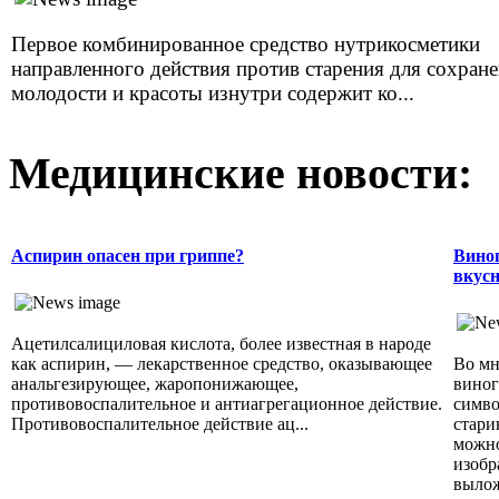
Первое комбинированное средство нутрикосметики
направленного действия против старения для сохран
молодости и красоты изнутри содержит ко...
Медицинские новости:
Аспирин опасен при гриппе?
Виног
вкусн
Ацетилсалициловая кислота, более известная в народе
как аспирин, — лекарственное средство, оказывающее
Во мн
анальгезирующее, жаропонижающее,
виног
противовоспалительное и антиагрегационное действие.
симво
Противовоспалительное действие ац...
стари
можно
изобр
вылож