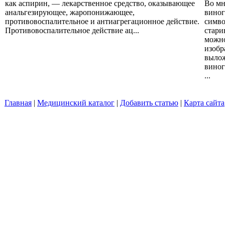
как аспирин, — лекарственное средство, оказывающее
Во мн
анальгезирующее, жаропонижающее,
виног
противовоспалительное и антиагрегационное действие.
симво
Противовоспалительное действие ац...
стари
можно
изобр
вылож
виног
...
Главная
|
Медицинский каталог
|
Добавить статью
|
Карта сайта