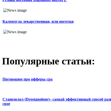
Календула лекарственная, или ноготки
Популярные статьи:
Поговорим про офферы cpa
Станозолол (Drostanolone)– самый эффективный способ раз
свое