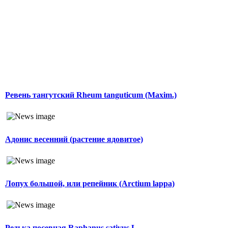
Ревень тангутский Rheum tanguticum (Maxim.)
Адонис весенний (растение ядовитое)
Лопух большой, или репейник (Arctium lappa)
Редька посевная Raphanus sativus L