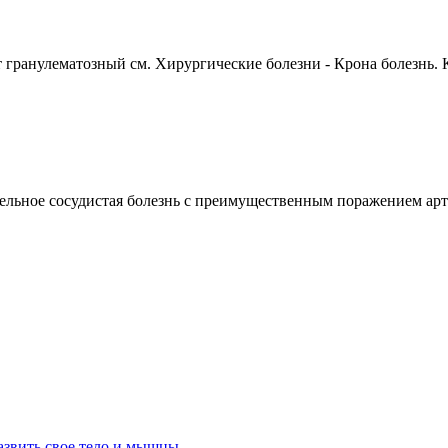
ранулематозный см. Хирургические болезни - Крона болезнь. К
сосудистая болезнь с преимущественным поражением артери
азвить свое тело и мышцы