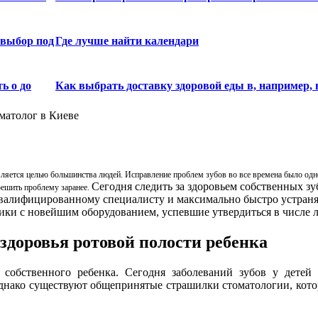
 выбор под
Где лучше найти календари
ь о до
Как выбрать доставку здоровой еды в, например, 
матолог в Киеве
является целью большинства людей. Исправление проблем зубов во все времена было од
Сегодня следить за здоровьем собственных зуб
решить проблему заранее.
квалифицированному специалисту и максимально быстро устра
ки с новейшим оборудованием, успевшие утвердиться в числе л
здоровья ротовой полости ребенка
собственного ребенка. Сегодня заболеваний зубов у детей 
Однако существуют общепринятые страшилки стоматологии, кот