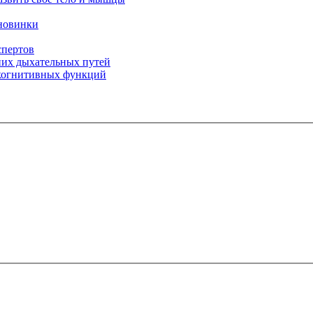
 новинки
спертов
них дыхательных путей
 когнитивных функций