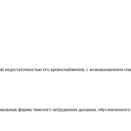
едостаточностью его кровоснабжения, с возникновением очага 
ныв формы тяжелого затруднения дыхания, обусловленного в