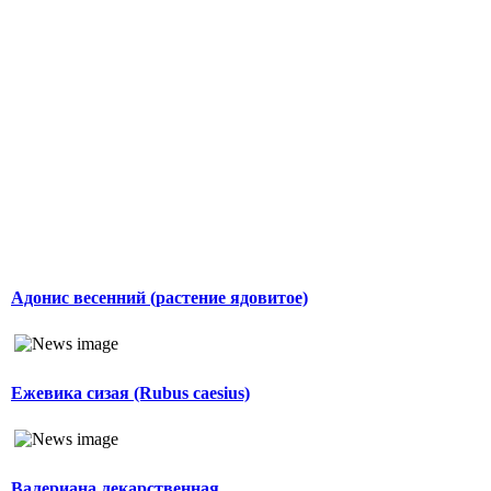
Адонис весенний (растение ядовитое)
Ежевика сизая (Rubus caesius)
Валериана лекарственная