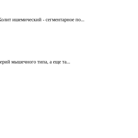
олит ишемический - сегментарное по...
й мышечного типа, а еще та...