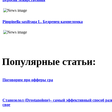
Pimpinella saxifraga L. Бедренец камнеломка
Популярные статьи:
Поговорим про офферы cpa
Станозолол (Drostanolone)– самый эффективный способ раз
свое