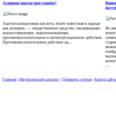
Аспирин опасен при гриппе?
Виног
вкусн
Ацетилсалициловая кислота, более известная в народе
как аспирин, — лекарственное средство, оказывающее
Во мн
анальгезирующее, жаропонижающее,
виног
противовоспалительное и антиагрегационное действие.
симво
Противовоспалительное действие ац...
стари
можно
изобр
вылож
виног
...
Главная
|
Медицинский каталог
|
Добавить статью
|
Карта сайта