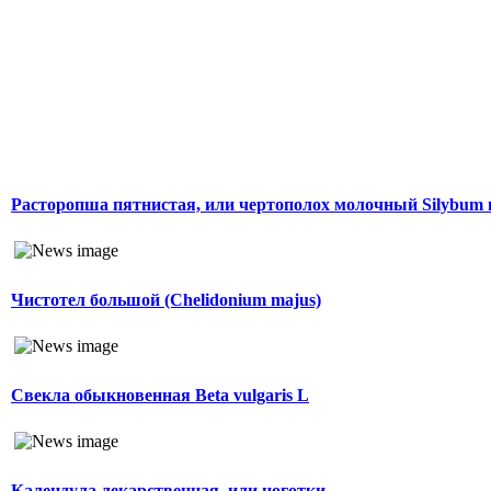
Расторопша пятнистая, или чертополох молочный Silybum
Чистотел большой (Chelidonium majus)
Свекла обыкновенная Beta vulgaris L
Календула лекарственная, или ноготки