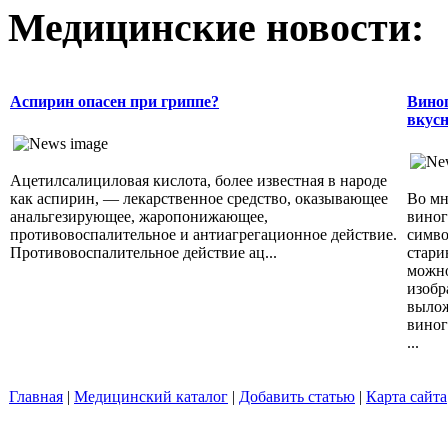
Медицинские новости:
Аспирин опасен при гриппе?
Виног
вкусн
Ацетилсалициловая кислота, более известная в народе
как аспирин, — лекарственное средство, оказывающее
Во мн
анальгезирующее, жаропонижающее,
виног
противовоспалительное и антиагрегационное действие.
симво
Противовоспалительное действие ац...
стари
можно
изобр
вылож
виног
...
Главная
|
Медицинский каталог
|
Добавить статью
|
Карта сайта