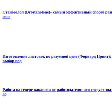
Станозолол (Drostanolone)– самый эффективный способ раз
свое
Изготовление листовок по разумной цене (Форвард Принт):
выбор под
Работа на севере вакансии от работодателя: что следует зна
до