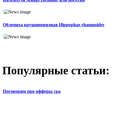
Облепиха крушиновидная Hippophae rhamnoides
Популярные статьи:
Поговорим про офферы cpa