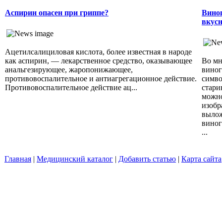
Аспирин опасен при гриппе?
Виног
вкусн
Ацетилсалициловая кислота, более известная в народе
как аспирин, — лекарственное средство, оказывающее
Во мн
анальгезирующее, жаропонижающее,
виног
противовоспалительное и антиагрегационное действие.
симво
Противовоспалительное действие ац...
стари
можно
изобр
вылож
виног
...
Главная
|
Медицинский каталог
|
Добавить статью
|
Карта сайта