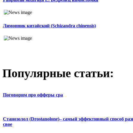
Лимонник китайский (Schizandra chinensis)
Популярные статьи:
Поговорим про офферы cpa
Станозолол (Drostanolone)– самый эффективный способ раз
свое