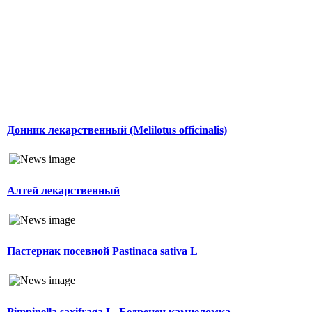
Донник лекарственный (Melilotus officinalis)
Алтей лекарственный
Пастернак посевной Pastinaca sativa L
Pimpinella saxifraga L. Бедренец камнеломка