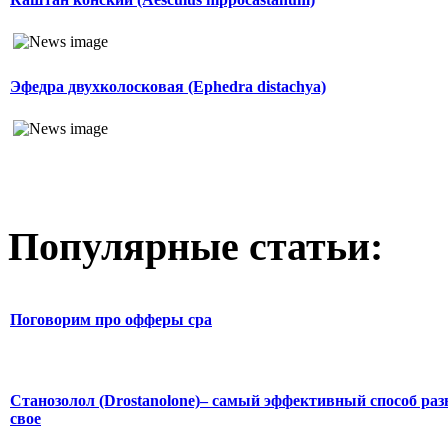
Эфедра двухколосковая (Ephedra distachya)
Популярные статьи:
Поговорим про офферы cpa
Станозолол (Drostanolone)– самый эффективный способ раз
свое