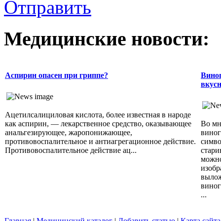
Отправить
Медицинские новости:
Аспирин опасен при гриппе?
Виног
вкусн
Ацетилсалициловая кислота, более известная в народе
как аспирин, — лекарственное средство, оказывающее
Во мн
анальгезирующее, жаропонижающее,
виног
противовоспалительное и антиагрегационное действие.
симво
Противовоспалительное действие ац...
стари
можно
изобр
вылож
виног
...
Главная
|
Медицинский каталог
|
Добавить статью
|
Карта сайта