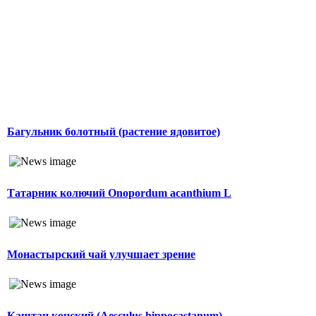
Багульник болотный (растение ядовитое)
Татарник колючий Onopordum acanthium L
Монастырский чай улучшает зрение
Каштан конский (Aesculus hippocastanum)