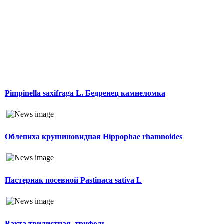
Pimpinella saxifraga L. Бедренец камнеломка
Облепиха крушиновидная Hippophae rhamnoides
Пастернак посевной Pastinaca sativa L
Вахта трилистная, трифоль