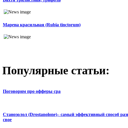
Марена красильная (Rubia tinctorum)
Популярные статьи:
Поговорим про офферы cpa
Станозолол (Drostanolone)– самый эффективный способ раз
свое