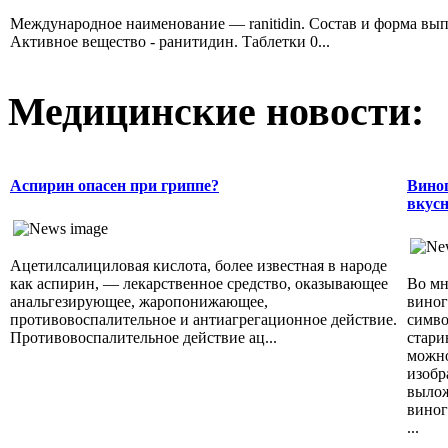
Международное наименование — ranitidin. Состав и форма вып
Активное вещество - ранитидин. Таблетки 0...
Медицинские новости:
Аспирин опасен при гриппе?
Виног
вкусн
Ацетилсалициловая кислота, более известная в народе
как аспирин, — лекарственное средство, оказывающее
Во мн
анальгезирующее, жаропонижающее,
виног
противовоспалительное и антиагрегационное действие.
симво
Противовоспалительное действие ац...
стари
можно
изобр
вылож
виног
...