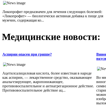
Ликопрофит предназначен для лечения следующих болезней:
«Ликопрофит» — биологически активная добавка к пище для
мужчин, содержащая ко...
Медицинские новости:
Аспирин опасен при гриппе?
Виног
вкусн
Ацетилсалициловая кислота, более известная в народе
как аспирин, — лекарственное средство, оказывающее
Во мн
анальгезирующее, жаропонижающее,
виног
противовоспалительное и антиагрегационное действие.
симво
Противовоспалительное действие ац...
стари
можно
изобр
вылож