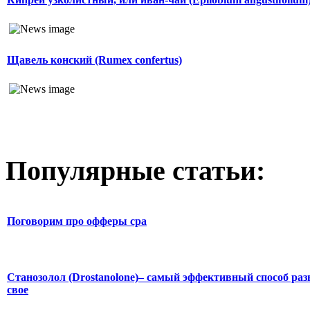
Щавель конский (Rumex confertus)
Популярные статьи:
Поговорим про офферы cpa
Станозолол (Drostanolone)– самый эффективный способ раз
свое