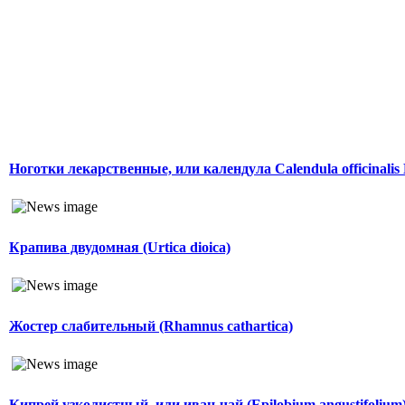
Ноготки лекарственные, или календула Calendula officinalis
Крапива двудомная (Urtica dioica)
Жостер слабительный (Rhamnus cathartica)
Кипрей узколистный, или иван-чай (Epilobium angustifolium