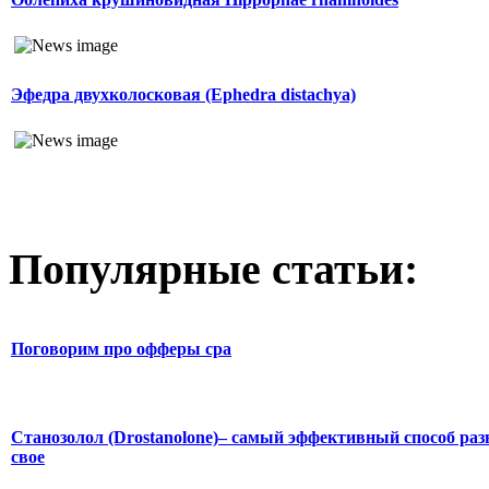
Эфедра двухколосковая (Ephedra distachya)
Популярные статьи:
Поговорим про офферы cpa
Станозолол (Drostanolone)– самый эффективный способ раз
свое