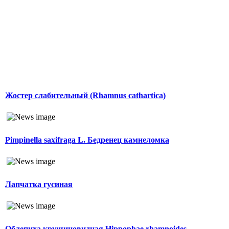
Жостер слабительный (Rhamnus cathartica)
Pimpinella saxifraga L. Бедренец камнеломка
Лапчатка гусиная
Облепиха крушиновидная Hippophae rhamnoides