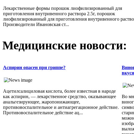
Лекарственные формы порошок лиофилизированный для
приготовления внутривенного раствора 2.5г, порошок
лиофилизированный для приготовления внутривенного раство
Производители Ивановская ст...
Медицинские новости:
Аспирин опасен при гриппе?
Виног
вкусн
Ацетилсалициловая кислота, более известная в народе
как аспирин, — лекарственное средство, оказывающее
Во мн
анальгезирующее, жаропонижающее,
виног
противовоспалительное и антиагрегационное действие.
симво
Противовоспалительное действие ац...
стари
можно
изобр
вылож