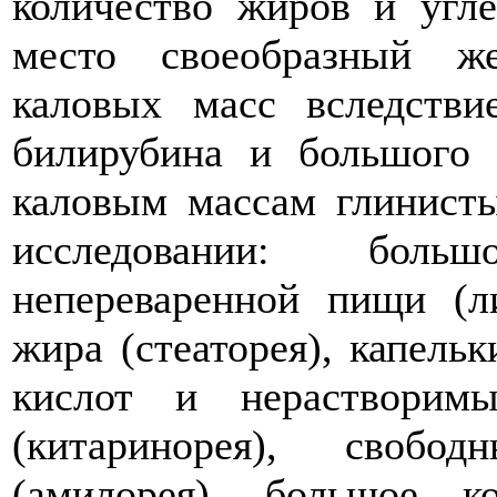
количество жиров и угле
место своеобразный же
каловых масс вследстви
билирубина и большого 
каловым массам глинист
исследовании: боль
непереваренной пищи (ли
жира (стеаторея), капель
кислот и нерастворим
(китаринорея), свобо
(амилорея), большое к