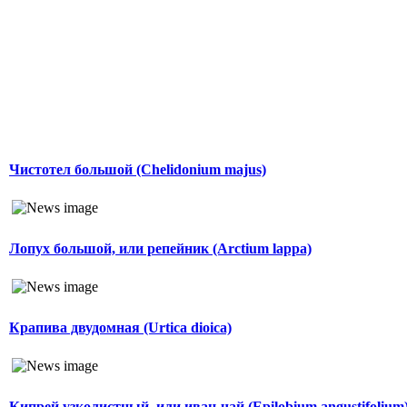
Чистотел большой (Chelidonium majus)
Лопух большой, или репейник (Arctium lappa)
Крапива двудомная (Urtica dioica)
Кипрей узколистный, или иван-чай (Epilobium angustifolium