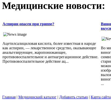
Медицинские новости:
Аспирин опасен при гриппе?
Виног
вкусн
Ацетилсалициловая кислота, более известная в народе
как аспирин, — лекарственное средство, оказывающее
Во мн
анальгезирующее, жаропонижающее,
виног
противовоспалительное и антиагрегационное действие.
симво
Противовоспалительное действие ац...
стари
можно
изобр
вылож
виног
...
Главная
|
Медицинский каталог
|
Добавить статью
|
Карта сайта