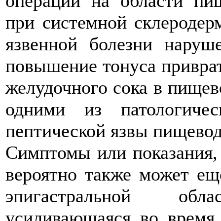
операций на области пищ
при системной склеродер
язвенной болезни наруш
повышение тонуса приврат
желудочного сока в пищев
одними из патологичес
пептической язвы пищевод
Симптомы или показания,
вероятно также может ещ
эпигастральной об
усиливающаяся во время 