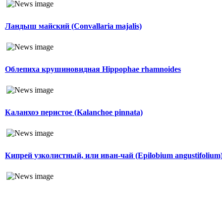
Ландыш майский (Convallaria majalis)
Облепиха крушиновидная Hippophae rhamnoides
Каланхоэ перистое (Kalanchoe pinnata)
Кипрей узколистный, или иван-чай (Epilobium angustifolium