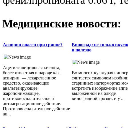
фенилпропионата 0.06 г, те
Медицинские новости:
Аспирин опасен при гриппе?
Виноград: не только вкусно
и полезно
Ацетилсалициловая кислота,
более известная в народе как
Во многих культурах виног
аспирин, — лекарственное
считается символом изобили
средство, оказывающее
старинных натюрмортах мо
анальгезирующее,
встретить изображение апп
жаропонижающее,
выложенной на блюде
противовоспалительное и
виноградной грозди, и у ...
антиагрегационное действие.
Противовоспалительное действие
ац...