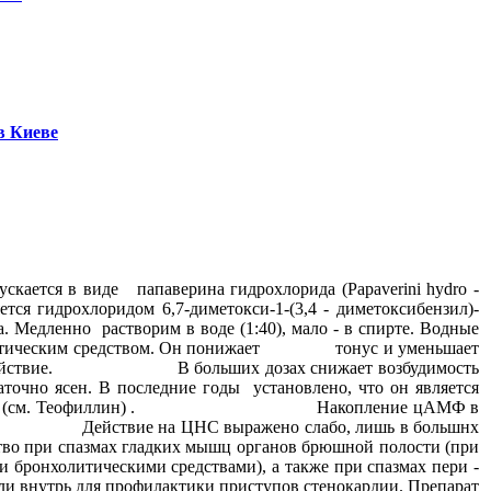
в Киеве
кается в виде папаверина гидрохлорида (Рараverini hуdro -
6,7-диметокси-1-(3,4 - диметоксибензил)-
но растворим в воде (1:40), мало - в спирте. Водные
литическим средством. Он понижает тонус и уменьшает
кое действие. В больших дозах снижает возбудимость
сен. В последние годы установлено, что он является
озинмонофосфата (см. Теофиллин) . Накопление цАМФ в
ниях. Действие на ЦНС выражено слабо, лишь в большнх
при спазмах гладких мышц органов брюшной полости (при
и бронхолитическими средствами), а также при спазмах пери -
 внутрь для профилактики приступов стенокардии. Препарат