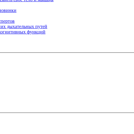
 новинки
спертов
них дыхательных путей
 когнитивных функций