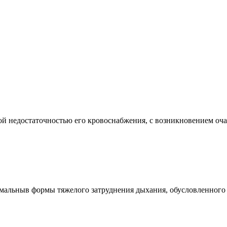
едостаточностью его кровоснабжения, с возникновением очага 
ныв формы тяжелого затруднения дыхания, обусловленного в