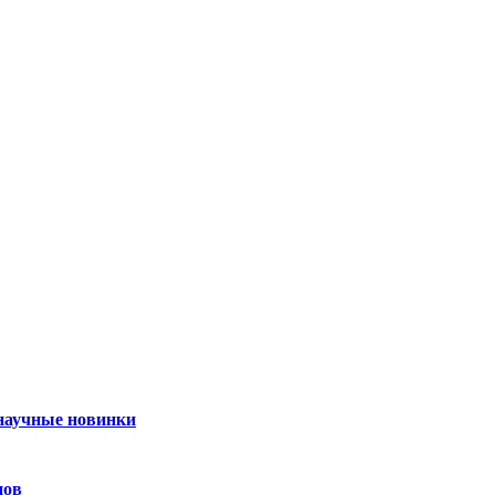
 научные новинки
нов