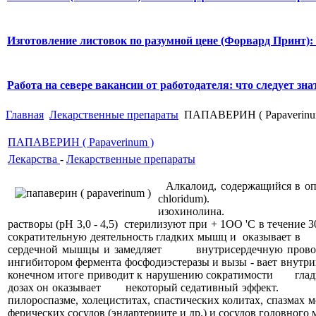
Изготовление листовок по разумной цене (Форвард Принт):
Работа на севере вакансии от работодателя: что следует знат
Главная
Лекарственные препараты
ПАПАВЕРИН ( Рараvеrinu
ПАПАВЕРИН ( Рараvеrinum )
Лекарства
-
Лекарственные препараты
Алкалоид, содержащийся в опии
chloridum). По хими
изохинолина. Белый криста
растворы (рН 3,0 - 4,5) стерилизуют при + 1ОО 'С в
сократительную деятельность гладких мышц и оказыв
сердечной мышцы и замедляет внутрисердечную прово
ингибитором фермента фосфодиэстеразы и вызы - вает
конечном итоге приводит к нарушению сократимости гл
дозах он оказывает некоторый седативный эффект. Папа
пилороспазме, холециститах, спастических колитах, спазмах 
ферических сосудов (эндартериите и др.) и сосудов голов