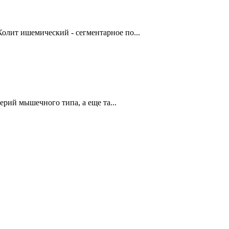
олит ишемический - сегментарное по...
й мышечного типа, а еще та...