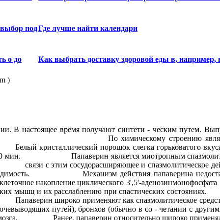
 выбор под
Где лучше найти календари
ь о до
Как выбрать доставку здоровой еды в, например, 
m )
. В настоящее время получают синтети - ческим путем. Выпус
ческому строению является гидрохлоридом 
ллический порошок слегка горьковатого вкуса. Медлен
 течение 30 мин. Папаверин является миотропным спазмо
ает в связи с этим сосудорасширяющее и спазмолитичес
димость. Механизм действия папаверина недостаточно я
 внутриклеточное накопление циклического 3',5'-аден
адких мышц и их расслаблению при спастических состоя
верин широко применяют как спазмолитическое средство 
мочевыводящих путей), бронхов (обычно в со - четании с другим
ного мозга. Ранее, папаверин относительно широко применяли