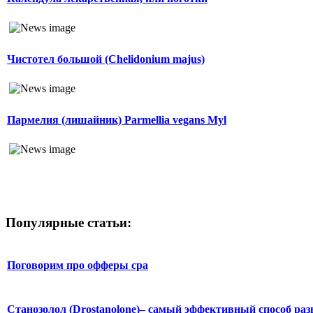
Чистотел большой (Chelidonium majus)
Пармелия (лишайник) Parmellia vegans Myl
Популярные статьи:
Поговорим про офферы cpa
Станозолол (Drostanolone)– самый эффективный способ раз