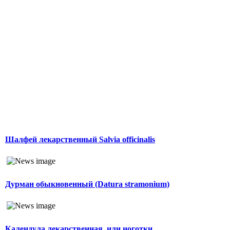
Шалфей лекарственный Salvia officinalis
Дурман обыкновенный (Datura stramonium)
Календула лекарственная, или ноготки