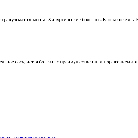
ранулематозный см. Хирургические болезни - Крона болезнь. К
сосудистая болезнь с преимущественным поражением артери
азвить свое тело и мышцы