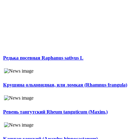
Редька посевная Raphanus sativus L
Крушина ольховидная, или ломкая (Rhamnus frangula)
Ревень тангутский Rheum tanguticum (Maxim.)
Каштан конский (Aesculus hippocastanum)