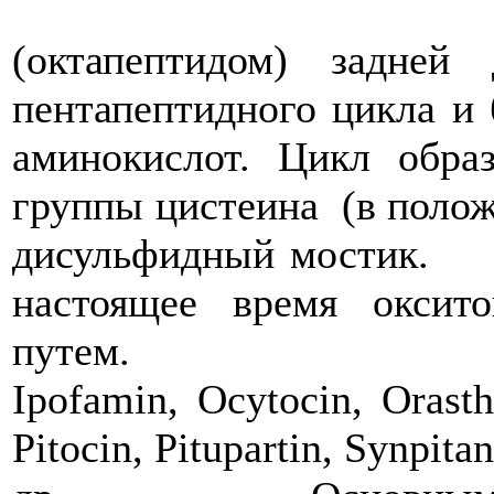
(октапептидом) задней
пентапептидного цикла и 
аминокислот. Цикл обра
группы цистеина (в положе
дисульфидн
настоящее время оксит
путем. Синон
Ipofamin, Ocytocin, Orasth
Pitocin, Pitupartin, Synpita