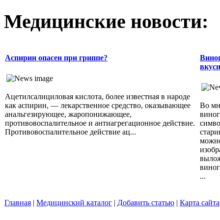
Медицинские новости:
Аспирин опасен при гриппе?
Виног
вкусн
Ацетилсалициловая кислота, более известная в народе
как аспирин, — лекарственное средство, оказывающее
Во мн
анальгезирующее, жаропонижающее,
виног
противовоспалительное и антиагрегационное действие.
симво
Противовоспалительное действие ац...
стари
можно
изобр
вылож
виног
...
Главная
|
Медицинский каталог
|
Добавить статью
|
Карта сайта