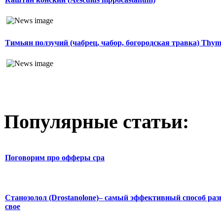
Тимьян ползучий (чабрец, чабор, богородская травка) Thymu
Популярные статьи:
Поговорим про офферы cpa
Станозолол (Drostanolone)– самый эффективный способ раз
свое