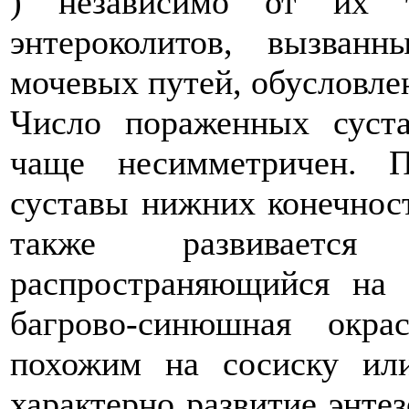
) независимо от их 
энтероколитов, вызван
мочевых путей, обусловл
Число пораженных суста
чаще несимметричен. П
суставы нижних конечност
также развивается 
распространяющийся на
багрово-синюшная окра
похожим на сосиску или
характерно развитие энте