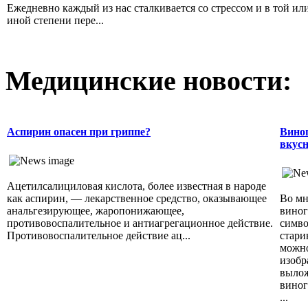
Ежедневно каждый из нас сталкивается со стрессом и в той ил
иной степени пере...
Медицинские новости:
Аспирин опасен при гриппе?
Виног
вкусн
Ацетилсалициловая кислота, более известная в народе
как аспирин, — лекарственное средство, оказывающее
Во мн
анальгезирующее, жаропонижающее,
виног
противовоспалительное и антиагрегационное действие.
симво
Противовоспалительное действие ац...
стари
можно
изобр
вылож
виног
...