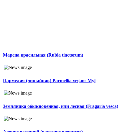
Марена красильная (Rubia tinctorum)
Пармелия (лишайник) Parmellia vegans Myl
Земляника обыкновенная, или лесная (Fragaria vesca)
Адонис весенний (растение ядовитое)