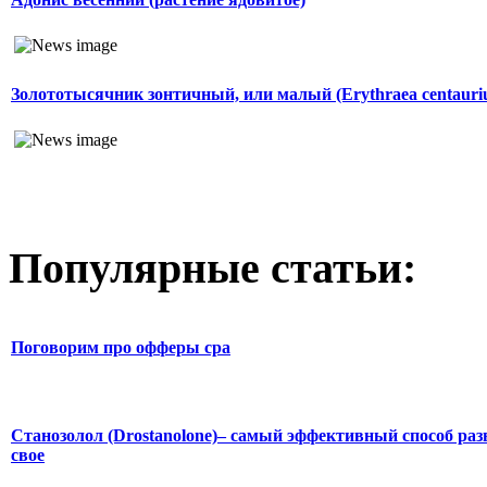
Золототысячник зонтичный, или малый (Erythraea centauri
Популярные статьи:
Поговорим про офферы cpa
Станозолол (Drostanolone)– самый эффективный способ раз
свое