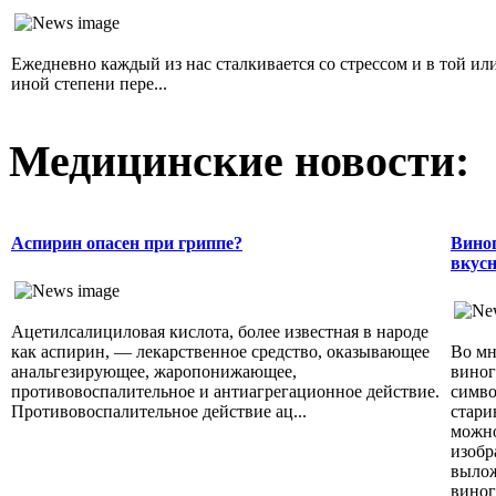
Ежедневно каждый из нас сталкивается со стрессом и в той ил
иной степени пере...
Медицинские новости:
Аспирин опасен при гриппе?
Виног
вкусн
Ацетилсалициловая кислота, более известная в народе
как аспирин, — лекарственное средство, оказывающее
Во мн
анальгезирующее, жаропонижающее,
виног
противовоспалительное и антиагрегационное действие.
симво
Противовоспалительное действие ац...
стари
можно
изобр
вылож
виног