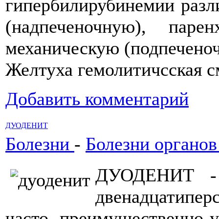
гипербилирубинемии разл
(надпеченочную), паре
механическую (подпечено
Желтуха гемолитичсская с
Добавить комментарий
ДУОДЕНИТ
Болезни
-
Болезни органо
ДУОДЕНИТ - в
двенадцатипе
часто, преимущественно 