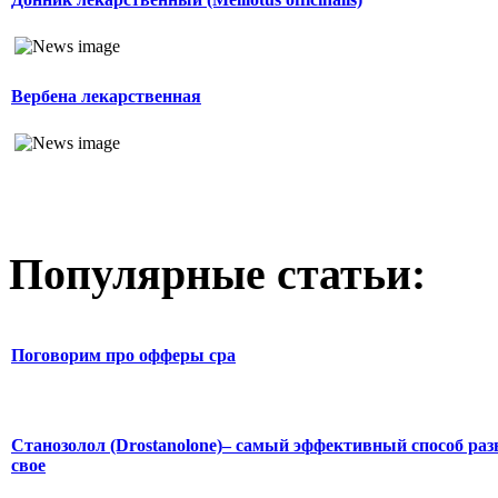
Вербена лекарственная
Популярные статьи:
Поговорим про офферы cpa
Станозолол (Drostanolone)– самый эффективный способ раз
свое