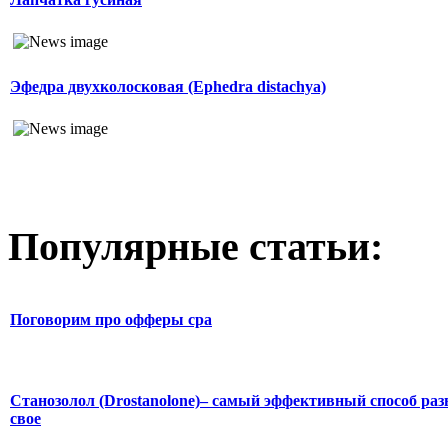
Эфедра двухколосковая (Ephedra distachya)
Популярные статьи:
Поговорим про офферы cpa
Станозолол (Drostanolone)– самый эффективный способ раз
свое