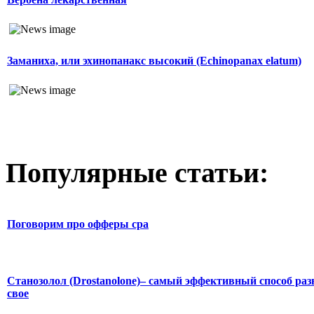
Заманиха, или эхинопанакс высокий (Echinopanax elatum)
Популярные статьи:
Поговорим про офферы cpa
Станозолол (Drostanolone)– самый эффективный способ раз
свое