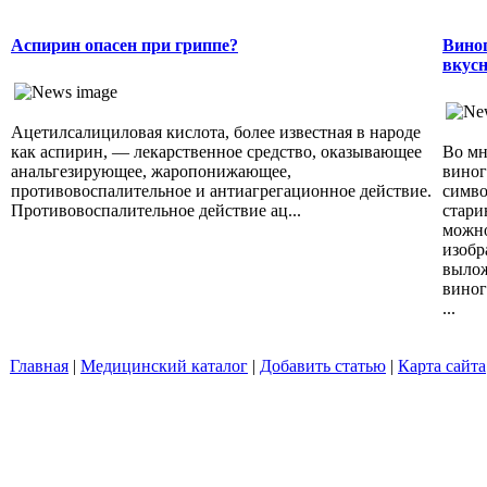
Аспирин опасен при гриппе?
Виног
вкусн
Ацетилсалициловая кислота, более известная в народе
как аспирин, — лекарственное средство, оказывающее
Во мн
анальгезирующее, жаропонижающее,
виног
противовоспалительное и антиагрегационное действие.
симво
Противовоспалительное действие ац...
стари
можно
изобр
вылож
виног
...
Главная
|
Медицинский каталог
|
Добавить статью
|
Карта сайта