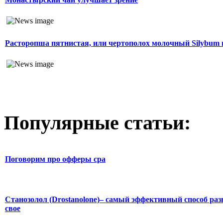
Расторопша пятнистая, или чертополох молочный Silybum
Популярные статьи:
Поговорим про офферы cpa
Станозолол (Drostanolone)– самый эффективный способ раз
свое