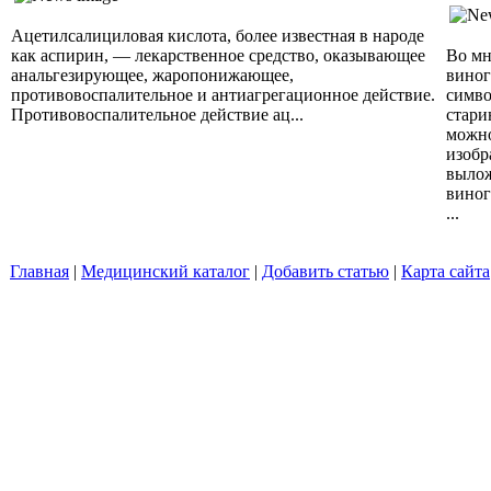
Ацетилсалициловая кислота, более известная в народе
как аспирин, — лекарственное средство, оказывающее
Во мн
анальгезирующее, жаропонижающее,
виног
противовоспалительное и антиагрегационное действие.
симво
Противовоспалительное действие ац...
стари
можно
изобр
вылож
виног
...
Главная
|
Медицинский каталог
|
Добавить статью
|
Карта сайта