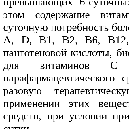
превышающих 6-суточных
этом содержание вита
суточную потребность боле
А, D, В1, В2, В6, В12,
пантотеновой кислоты, био
для витаминов С
парафармацевтического 
разовую терапевтичес
применении этих вещес
средств, при условии пр
сутки.