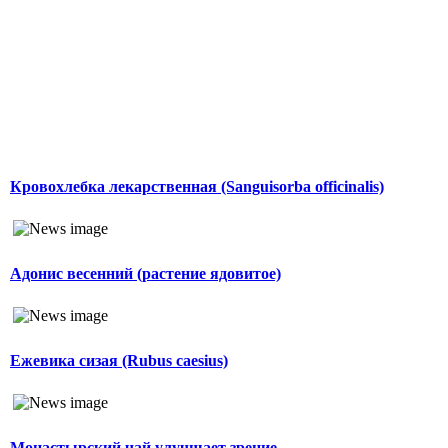
Кровохлебка лекарственная (Sanguisorba officinalis)
Адонис весенний (растение ядовитое)
Ежевика сизая (Rubus caesius)
Монастырский чай улучшает зрение